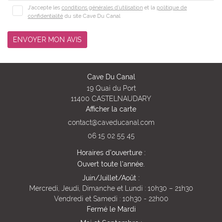
J'accepte les
conditions générales d'utilisation
et la
politique de
La Cave
confidentialité
du site
Cave Du Canal
ar à vin & Tapas
ENVOYER MON AVIS
os produits
Restez infor
Actu
Cave Du Canal
INSCRIPTION NEWS
Avis
19 Quai du Port
11400 CASTELNAUDARY
Contact
Afficher la carte
Rejoignez-nous
06 15 02 55 45
Horaires d'ouverture :
Ouvert toute l'année.
Juin/Juillet/Août :
Mercredi, Jeudi, Dimanche et Lundi : 10h30 – 21h30
Vendredi et Samedi : 10h30 - 22h00
Fermé le Mardi