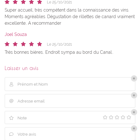
Le 25/10/2021
Super accueil, très compétent dans la connaissance des vins.
Moments agréables. Dégustation de rillettes de canard vraiment
excellente.. A recommander
Joel Souza
0
€
Le 25/10/2021
VALIDER VOTRE PANIER
Très bonnes bières.. Endroit sympa au bord du Canal..
Laisser un avis
Prénom et Nom

Adresse email

Une questio
Note

06 15 02 55 4
Accueil
Votre avis
