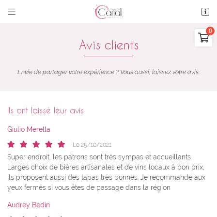


19 Quai du Port
11400 CASTELNAUDARY

06 15 02 55 45
Avis clients
0
€
Vider
Envie de partager votre expérience ? Vous aussi, laissez votre avis.
Ils ont laissé leur avis
Giulio Merella
Le 25/10/2021
Adresse email de réception

Super endroit, les patrons sont très sympas et accueillants.
Il n'y a aucun produit dans votre panier
Larges choix de bières artisanales et de vins locaux à bon prix,
Voir notre sélection
En cochant cette case, vous consentez à recevoir nos propositions commerciales à
l'adresse email indiqué ci-dessus. Vous pouvez vous désinscrire à tout moment en
ils proposent aussi des tapas très bonnes. Je recommande aux
utilisant
le formulaire de désinscription
.
yeux fermés si vous êtes de passage dans la région
INSCRIPTION
Audrey Bedin